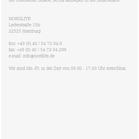
die Ottensener Straße, rechts abbiegen in die Lederstraße.
JOBS
BÜHNENTECHNIK
NORDLITE
DRYHIRE / VERLEIH
KONTAKT
Lederstraße 15b
22525
Hamburg
ANFAHRT
WIR
fon:
+49 (0) 40 / 54 72 04-0
fax:
+49 (0) 40 / 54 72 04-299
e-mail:
info@nordlite.de
Wir sind Mo.-Fr. in der Zeit von 09.00 - 17.00 Uhr erreichbar.