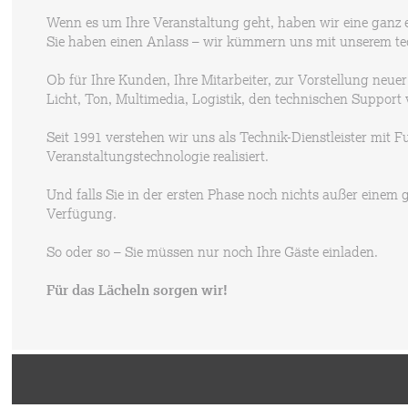
Wenn es um Ihre Veranstaltung geht, haben wir eine ganz e
Sie haben einen Anlass – wir kümmern uns mit unserem 
Ob für Ihre Kunden, Ihre Mitarbeiter, zur Vorstellung neue
Licht, Ton, Multimedia, Logistik, den technischen Support 
Seit 1991 verstehen wir uns als Technik-Dienstleister mit 
Veranstaltungstechnologie realisiert.
Und falls Sie in der ersten Phase noch nichts außer einem
Verfügung.
So oder so – Sie müssen nur noch Ihre Gäste einladen.
Für das Lächeln sorgen wir!