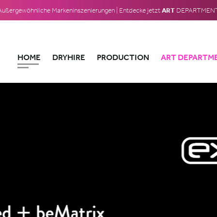
ART
Außergewöhnliche Markeninszenierungen | Entdecke jetzt
DEPARTMEN
HOME
DRYHIRE
PRODUCTION
ART DEPARTM
LICHTTECHNIK
VIRTUELLE EVENTS – HYBRIDE KONZEPTE
TONTECHNIK
VIDEOTECHNIK
LED-TECHNIK
BÜHNENTECHNIK
DRYHIRE / VERLEIH