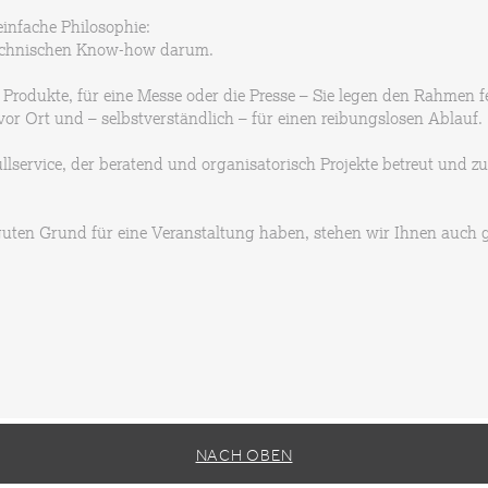
infache Philosophie:
technischen Know-how darum.
r Produkte, für eine Messe oder die Presse – Sie legen den Rahmen 
vor Ort und – selbstverständlich – für einen reibungslosen Ablauf.
Fullservice, der beratend und organisatorisch Projekte betreut und 
 guten Grund für eine Veranstaltung haben, stehen wir Ihnen auch
NACH OBEN